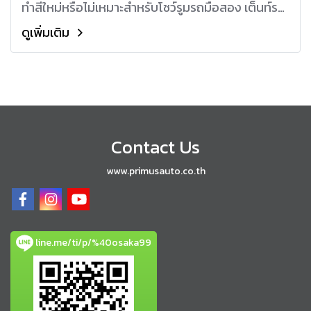
ทำสีใหม่หรือไม่เหมาะสำหรับโชว์รูมรถมือสอง เต็นท์รถ
และผู้บริโภคทั่วไปช่วยประเมินสภาพสีเดิมก่อนขัด
ดูเพิ่มเติม
เคลือบผู้ให้บริการคาร์แคร์สามารถใช้วัดความหนาชั้นสี
เพื่อประเมินความปลอดภัยก่อนการขัดลบรอยช่วยลด
ความเสี่ยงสีทะลุ สีบางเกินไป หรือการลงน้ำยามากเกิน
ความจำเป็นควบคุมคุณภาพในงานพ่นสีและซ่อมสี
รถยนต์อู่ทำสีสามารถใช้เครื่องนี้วัดความหนาสีหลัง
การพ่น เพื่อควบคุมให้ได้ตามมาตรฐาน และป้องกัน
Contact Us
การเคลมจากลูกค้าเหมาะสำหรับงานวิจัยหรือควบคุม
คุณภาพในอุตสาหกรรมอื่นๆเช่น การวัดสีเคลือบบน
www.primusauto.co.th
วัสดุในงานอุตสาหกรรมผลิตชิ้นส่วนรถยนต์หรือ
เครื่องจักร
line.me/ti/p/%40osaka99