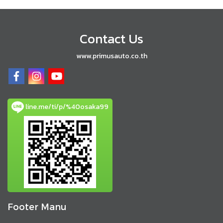
Contact Us
www.primusauto.co.th
line.me/ti/p/%40osaka99
Footer Manu