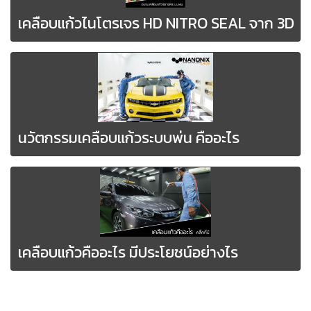
เคลือบแก้วไนโตรเจร HD NITRO SEAL จาก 3D
นวัตกรรมเคลือบแก้วระบบพ่น คืออะไร
เคลือบแก้วคืออะไร มีประโยชน์อย่างไร