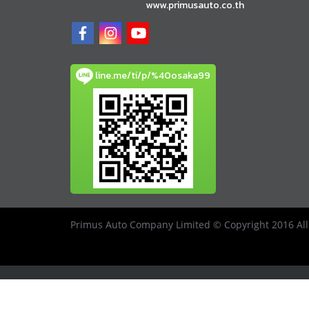
www.primusauto.co.th
line.me/ti/p/%40osaka99
Primus Auto Company Limited © Copyright 2016 All 