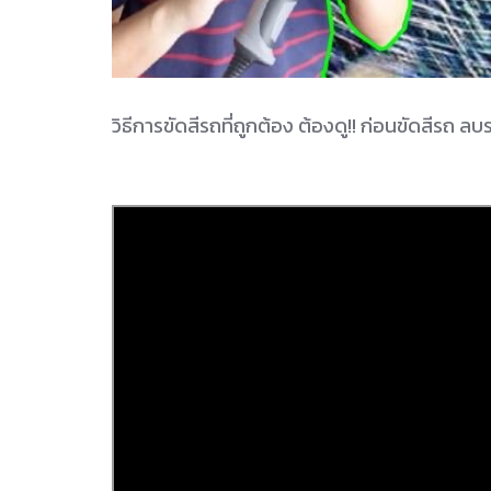
วิธีการขัดสีรถที่ถูกต้อง ต้องดู!! ก่อนขัดสีรถ 