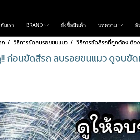
ยวกับเรา
BRAND
สั่งซื้อสินค้า
บทความ
อั
รถ
วิธีการขัดลบรอยขนแมว
วิธีการขัดสีรถที่ถูกต้อง ต้
งดู!! ก่อนขัดสีรถ ลบรอยขนแมว ดูจบขัดเ