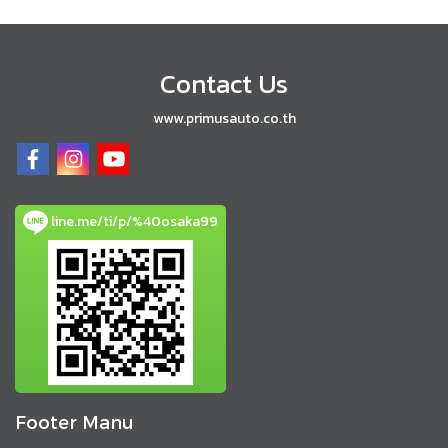
Contact Us
www.primusauto.co.th
line.me/ti/p/%40osaka99
Footer Manu