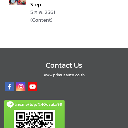
Step
5 ก.พ. 2561
(Content)
Contact Us
www.primusauto.co.th
line.me/ti/p/%40osaka99